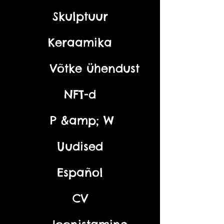
Skulptuur
Keraamika
Võtke ühendust
NFT-d
P &amp; W
Uudised
Español
CV