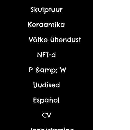
Skulptuur
Keraamika
Võtke ühendust
NFT-d
P &amp; W
Uudised
Español
CV